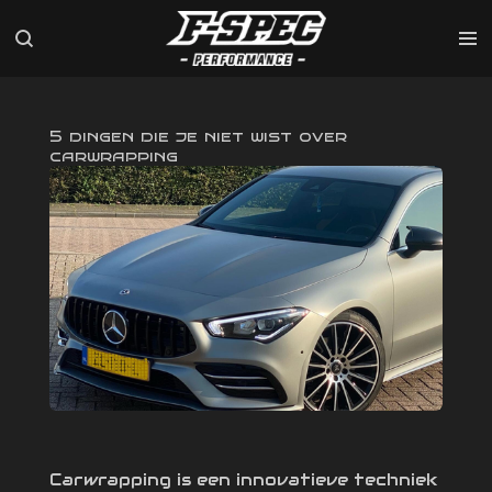
Ga
direct
naar
de
hoofdinhoud
5 dingen die je niet wist over
carwrapping
Carwrapping is een innovatieve techniek