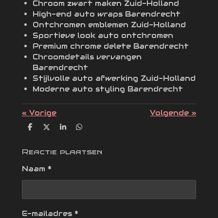
Chroom zwart maken Zuid-Holland
High-end auto wraps Barendrecht
Ontchromen emblemen Zuid-Holland
Sportieve look auto ontchromen
Premium chrome delete Barendrecht
Chroomdetails vervangen
Barendrecht
Stijlvolle auto afwerking Zuid-Holland
Moderne auto styling Barendrecht
«
Vorige
Volgende
»
D
D
S
D
e
e
h
e
l
e
a
l
e
l
r
e
Reactie plaatsen
n
e
n
Naam *
E-mailadres *