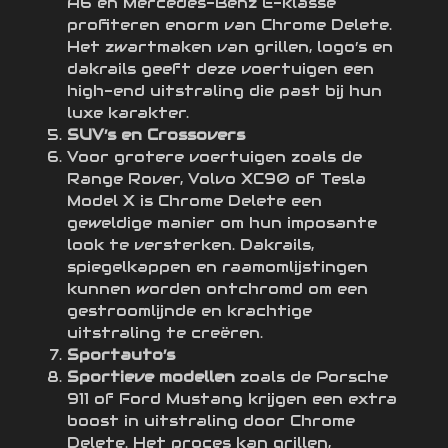
A6 en Mercedes-Benz E-klasse
profiteren enorm van Chrome Delete.
Het zwartmaken van grillen, logo’s en
dakrails geeft deze voertuigen een
high-end uitstraling die past bij hun
luxe karakter.
SUV’s en Crossovers
Voor grotere voertuigen zoals de
Range Rover, Volvo XC90 of Tesla
Model X is Chrome Delete een
geweldige manier om hun imposante
look te versterken. Dakrails,
spiegelkappen en raamomlijstingen
kunnen worden ontchromd om een
gestroomlijnde en krachtige
uitstraling te creëren.
Sportauto’s
Sportieve modellen
zoals de Porsche
911 of Ford Mustang krijgen een extra
boost in uitstraling door Chrome
Delete. Het proces kan grillen,