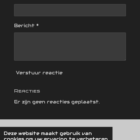
Bericht *
Verstuur reactie
Reacties
Er zijn geen reacties geplaatst.
Deze website maakt gebruik van
Click here to type some text.
cookies om uw ervaring te verbeteren