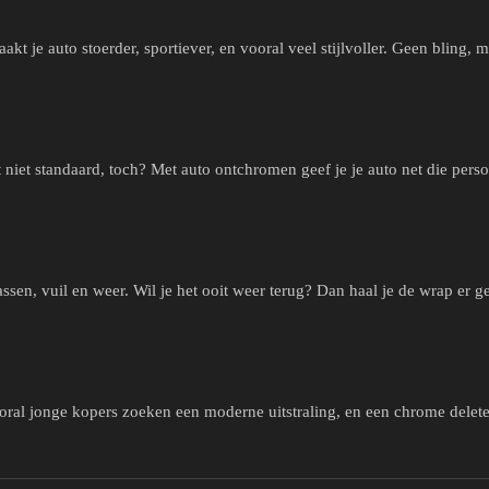
akt je auto stoerder, sportiever, en vooral veel stijlvoller. Geen bling, m
t niet standaard, toch? Met auto ontchromen geef je je auto net die pers
sen, vuil en weer. Wil je het ooit weer terug? Dan haal je de wrap er g
oral jonge kopers zoeken een moderne uitstraling, en een chrome delete l