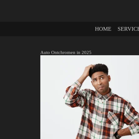
Ga
direct
naar
de
HOME
SERVIC
hoofdinhoud
Auto Ontchromen in 2025