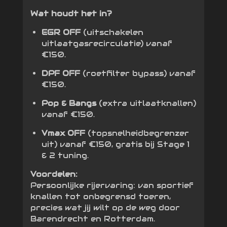
Wat houdt het in?
EGR OFF
(uitschakelen
uitlaatgasrecirculatie) vanaf
€150.
DPF OFF
(roetfilter bypass) vanaf
€150.
Pop & Bangs
(extra uitlaatknallen)
vanaf €150.
Vmax OFF
(topsnelheidbegrenzer
uit) vanaf €150, gratis bij Stage 1
& 2 tuning.
Voordelen:
Persoonlijke rijervaring: van sportief
knallen tot onbegrensd toeren,
precies wat jij wilt op de weg door
Barendrecht en Rotterdam.