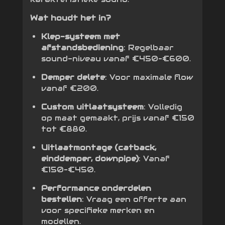
Wat houdt het in?
Klep-systeem met
afstandsbediening
: Regelbaar
sound-niveau vanaf €450–€600.
Demper delete
: Voor maximale flow
vanaf €200.
Custom uitlaatsysteem
: Volledig
op maat gemaakt, prijs vanaf €150
tot €880.
Uitlaatmontage (catback,
einddemper, downpipe)
: Vanaf
€150–€450.
Performance onderdelen
bestellen
: Vraag een offerte aan
voor specifieke merken en
modellen.