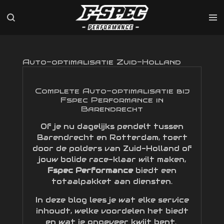
Ga
direct
naar
de
hoofdinhoud
Auto-optimalisatie Zuid-Holland
Complete Auto-optimalisatie bij
Fspec Performance in
Barendrecht
Of je nu dagelijks pendelt tussen
Barendrecht en Rotterdam, toert
door de polders van Zuid-Holland of
jouw bolide race-klaar wilt maken,
Fspec Performance
biedt een
totaalpakket aan diensten.
In deze blog lees je wat elke service
inhoudt, welke voordelen het biedt
en wat je ongeveer kwijt bent.