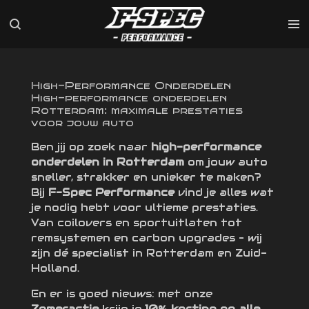
Ga
direct
naar
de
hoofdinhoud
High-Performance Onderdelen
High-performance onderdelen
Rotterdam: maximale prestaties
voor jouw auto
Ben jij op zoek naar
high-performance
onderdelen in Rotterdam
om jouw auto
sneller, strakker en unieker te maken?
Bij
F-Spec Performance
vind je alles wat
je nodig hebt voor ultieme prestaties.
Van coilovers en sportuitlaten tot
remsystemen en carbon upgrades – wij
zijn dé specialist in Rotterdam en Zuid-
Holland.
En er is goed nieuws: met onze
Zomeractie
krijg je
10% korting op alle