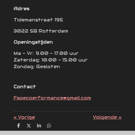
Adres
Tidemanstraat 19E
3022 SB Rotterdam
Openingstijden
Ma - Vr: 9.00 - 17.00 uur
Zaterdag: 10.00 - 15.00 uur
Zondag: Gesloten
Contact
Fspecperformance@gmail.com
«
Vorige
Volgende
»
D
D
S
D
e
e
h
e