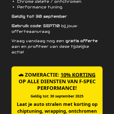
Chrome delete / ontchromen
Performance tuning
Geldig tot 30 september
Gebruik code: SEPT10
bij jouw
offerteaanvraag
Vraag vandaag nog een
gratis offerte
aan en profiteer van deze tijdelijke
actie!
🚗 ZOMERACTIE:
10% KORTING
OP ALLE DIENSTEN VAN F-SPEC
PERFORMANCE!
Geldig tot: 30 september 2025
Laat je auto stralen met korting op
chiptuning, wrapping, ontchromen