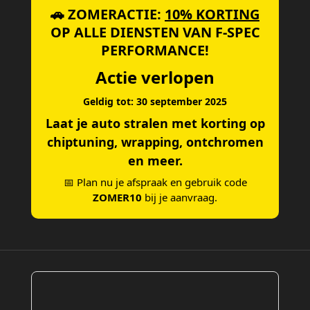
🚗 ZOMERACTIE:
10% KORTING
OP ALLE DIENSTEN VAN F-SPEC
PERFORMANCE!
Actie verlopen
Geldig tot: 30 september 2025
Laat je auto stralen met korting op
chiptuning, wrapping, ontchromen
en meer.
📅 Plan nu je afspraak en gebruik code
ZOMER10
bij je aanvraag.