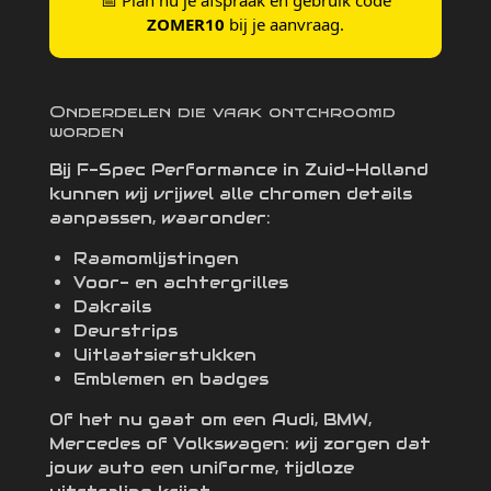
📅 Plan nu je afspraak en gebruik code
ZOMER10
bij je aanvraag.
Onderdelen die vaak ontchroomd
worden
Bij F-Spec Performance in Zuid-Holland
kunnen wij vrijwel alle chromen details
aanpassen, waaronder:
Raamomlijstingen
Voor- en achtergrilles
Dakrails
Deurstrips
Uitlaatsierstukken
Emblemen en badges
Of het nu gaat om een Audi, BMW,
Mercedes of Volkswagen: wij zorgen dat
jouw auto een uniforme, tijdloze