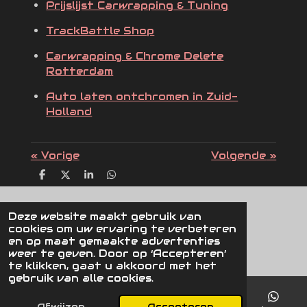
Prijslijst Carwrapping & Tuning
TrackBattle Shop
Carwrapping & Chrome Delete
Rotterdam
Auto laten ontchromen in Zuid-
Holland
«
Vorige
Volgende
»
D
D
S
D
e
e
h
e
l
e
a
l
e
l
r
e
Deze website maakt gebruik van
n
e
n
Click here to type some text.
cookies om uw ervaring te verbeteren
© 2024 - 2026 Fspec Performance
en op maat gemaakte advertenties
weer te geven. Door op ‘Accepteren’
te klikken, gaat u akkoord met het
gebruik van alle cookies.
Afwijzen
Accepteren