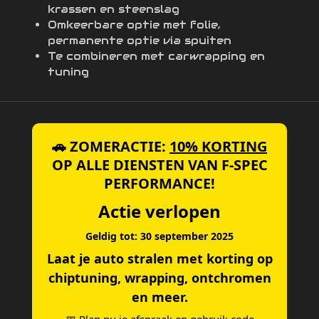
krassen en steenslag
Omkeerbare optie met folie,
permanente optie via spuiten
Te combineren met carwrapping en
tuning
🚗 ZOMERACTIE:
10% KORTING
OP ALLE DIENSTEN VAN F-SPEC
PERFORMANCE!
Actie verlopen
Geldig tot: 30 september 2025
Laat je auto stralen met korting op
chiptuning, wrapping, ontchromen
en meer.