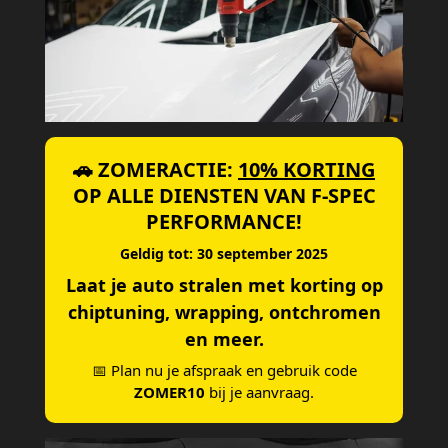
🚗 ZOMERACTIE:
10% KORTING
OP ALLE DIENSTEN VAN F-SPEC
PERFORMANCE!
Geldig tot: 30 september 2025
Laat je auto stralen met korting op
chiptuning, wrapping, ontchromen
en meer.
📅 Plan nu je afspraak en gebruik code
ZOMER10
bij je aanvraag.